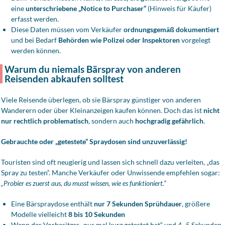
eine
unterschriebene „Notice to Purchaser“
(Hinweis für Käufer)
erfasst werden.
Diese Daten müssen vom Verkäufer
ordnungsgemäß dokumentiert
und bei Bedarf
Behörden wie Polizei oder Inspektoren
vorgelegt
werden können.
Warum du niemals Bärspray von anderen
Reisenden abkaufen solltest
Viele Reisende überlegen, ob sie Bärspray günstiger von anderen
Wanderern oder über Kleinanzeigen kaufen können. Doch das ist
nicht
nur rechtlich problematisch
, sondern auch
hochgradig gefährlich
.
Gebrauchte oder „getestete“ Spraydosen sind unzuverlässig!
Touristen sind oft neugierig und lassen sich schnell dazu verleiten, „das
Spray zu testen“. Manche Verkäufer oder Unwissende empfehlen sogar:
„Probier es zuerst aus, du musst wissen, wie es funktioniert.“
Eine Bärspraydose enthält
nur 7 Sekunden Sprühdauer
, größere
Modelle vielleicht
8 bis 10 Sekunden
Wenn der Vorbesitzer „nur mal kurz getestet hat“ und 4–5 Sekunden