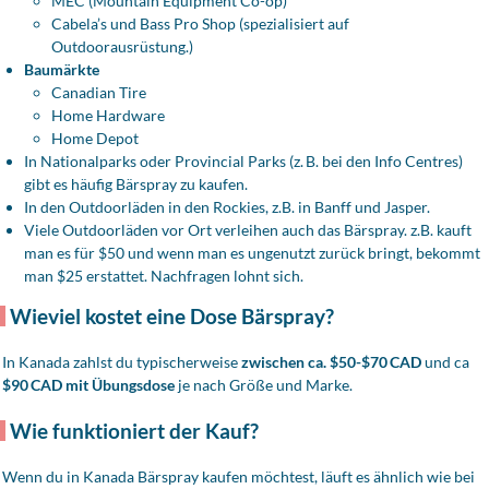
MEC (Mountain Equipment Co-op)
Cabela’s und Bass Pro Shop (spezialisiert auf
Outdoorausrüstung.)
Baumärkte
Canadian Tire
Home Hardware
Home Depot
In Nationalparks oder Provincial Parks (z. B. bei den Info Centres)
gibt es häufig Bärspray zu kaufen.
In den Outdoorläden in den Rockies, z.B. in Banff und Jasper.
Viele Outdoorläden vor Ort verleihen auch das Bärspray. z.B. kauft
man es für $50 und wenn man es ungenutzt zurück bringt, bekommt
man $25 erstattet. Nachfragen lohnt sich.
Wieviel kostet eine Dose Bärspray?
In Kanada zahlst du typischerweise
zwischen ca. $50-$70 CAD
und ca
$90 CAD mit Übungsdose
je nach Größe und Marke.
Wie funktioniert der Kauf?
Wenn du in Kanada Bärspray kaufen möchtest, läuft es ähnlich wie bei